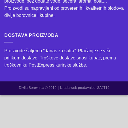
proizvode, bez dodate vode, šećera, aroma, boja…
Proizvodi su napravljeni od proverenih i kvalitetnih plodova
divlje borovnice i kupine.
DOSTAVA PROIZVODA
Proizvode šaljemo “danas za sutra”. Plaćanje se vrši
prilikom dostave. Troškove dostave snosi kupac, prema
troškovniku
PostExpress kurirske službe.
Divlja Borovnica © 2019. | Izrada web prodavnice:
SAJT19