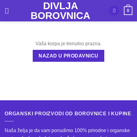
DIVLJA
Skip
0
to
BOROVNICA
content
Vaša korpa je trenutno prazna.
NAZAD U PRODAVNICU
ORGANSKI PROIZVODI OD BOROVNICE I KUPINE
Naša želja je da vam ponudimo 100% prirodne i organske