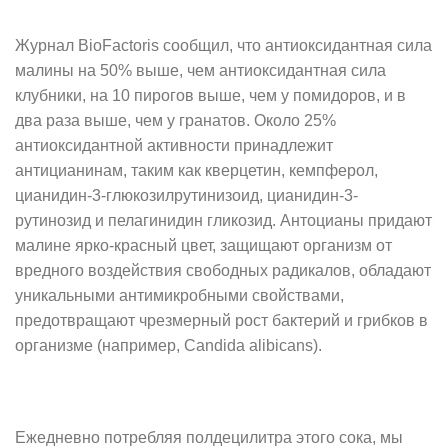
Журнал BioFactoris сообщил, что антиоксидантная сила
малины на 50% выше, чем антиоксидантная сила
клубники, на 10 пирогов выше, чем у помидоров, и в
два раза выше, чем у гранатов. Около 25%
антиоксидантной активности принадлежит
антицианинам, таким как кверцетин, кемпферол,
цианидин-3-глюкозилрутинизоид, цианидин-3-
рутинозид и пелагинидин гликозид. Антоцианы придают
малине ярко-красный цвет, защищают организм от
вредного воздействия свободных радикалов, обладают
уникальными антимикробными свойствами,
предотвращают чрезмерный рост бактерий и грибков в
организме (например, Candida alibicans).
Ежедневно потребляя полдецилитра этого сока, мы