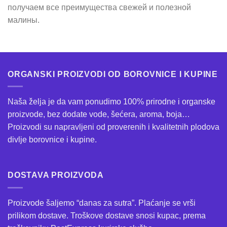
получаем все преимущества свежей и полезной
малины.
ORGANSKI PROIZVODI OD BOROVNICE I KUPINE
Naša želja je da vam ponudimo 100% prirodne i organske
proizvode, bez dodate vode, šećera, aroma, boja…
Proizvodi su napravljeni od proverenih i kvalitetnih plodova
divlje borovnice i kupine.
DOSTAVA PROIZVODA
Proizvode šaljemo “danas za sutra”. Plaćanje se vrši
prilikom dostave. Troškove dostave snosi kupac, prema