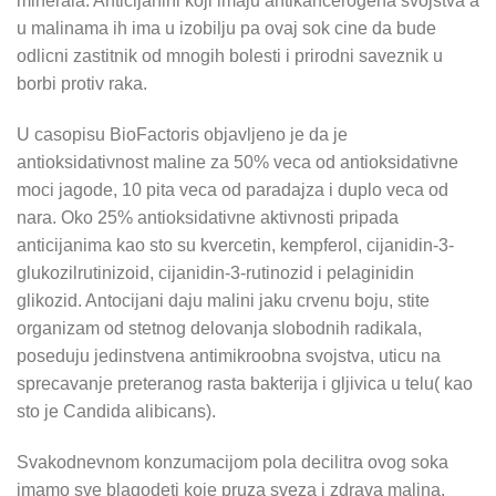
minerala. Anticijanini koji imaju antikancerogena svojstva a
u malinama ih ima u izobilju pa ovaj sok cine da bude
odlicni zastitnik od mnogih bolesti i prirodni saveznik u
borbi protiv raka.
U casopisu BioFactoris objavljeno je da je
antioksidativnost maline za 50% veca od antioksidativne
moci jagode, 10 pita veca od paradajza i duplo veca od
nara. Oko 25% antioksidativne aktivnosti pripada
anticijanima kao sto su kvercetin, kempferol, cijanidin-3-
glukozilrutinizoid, cijanidin-3-rutinozid i pelaginidin
glikozid. Antocijani daju malini jaku crvenu boju, stite
organizam od stetnog delovanja slobodnih radikala,
poseduju jedinstvena antimikroobna svojstva, uticu na
sprecavanje preteranog rasta bakterija i gljivica u telu( kao
sto je Candida alibicans).
Svakodnevnom konzumacijom pola decilitra ovog soka
imamo sve blagodeti koje pruza sveza i zdrava malina.